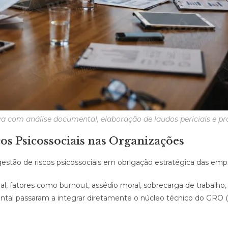
va com análise documental, elaboração de laudos periciais e pr
os Psicossociais nas Organizações
stão de riscos psicossociais em obrigação estratégica das empre
al, fatores como burnout, assédio moral, sobrecarga de trabalho,
ntal passaram a integrar diretamente o núcleo técnico do GRO 