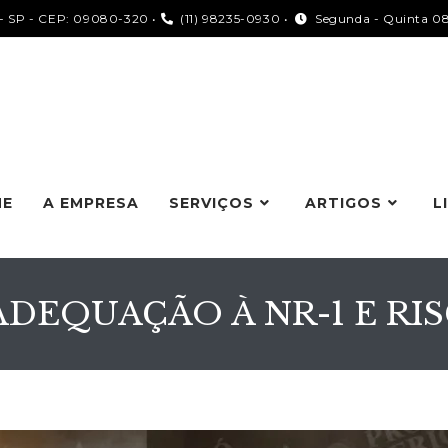
é - SP - CEP: 09080-320 •
(11) 98235-0930 •
Segunda - Quinta 08h
ME
A EMPRESA
SERVIÇOS
ARTIGOS
L
DEQUAÇÃO À NR-1 E RIS