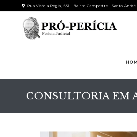
Rua Vitória Régia, 631 - Bairro Campestre - Santo Andr
HO
CONSULTORIA EM A