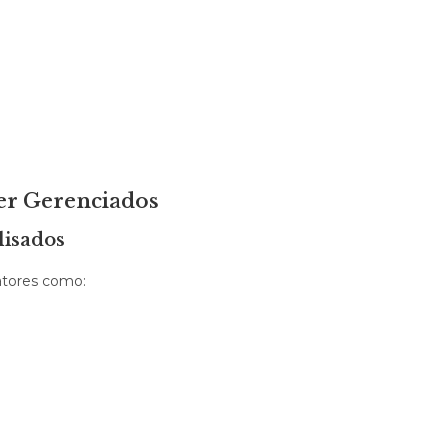
er Gerenciados
lisados
fatores como: