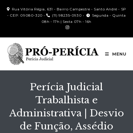
Rua Vitória Régia, 631 - Bairro Campestre - Santo André - SP
- CEP: 09080-320 •
(11) 98235-0930 •
Segunda - Quinta
08h - 17h | Sexta 07h - 16h
MENU
Perícia Judicial
Trabalhista e
Administrativa | Desvio
de Função, Assédio